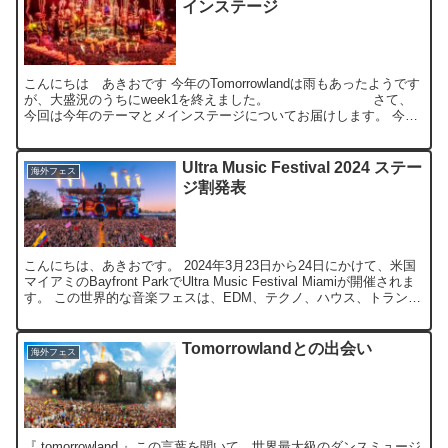
インステージ
こんにちは あきおです 今年のTomorrowlandは雨もあったようです
が、大盛況のうちにweek1を終えました。 さて、
今回は今年のテーマとメインステージについてお届けします。 今年
のテーマは『Adscendo』。調べてみ...
Ultra Music Festival 2024 ステー
海外フェス
ジ割発表
こんにちは、あきおです。 2024年3月23日から24日にかけて、米国
マイアミのBayfront ParkでUltra Music Festival Miamiが開催されま
す。 この世界的な音楽フェスは、EDM、テクノ、ハウス、トランス
など...
Tomorrowlandとの出会い
海外フェス
『 tomorrowland 』この言葉を聞いて、世界最大級のダンスミュージ