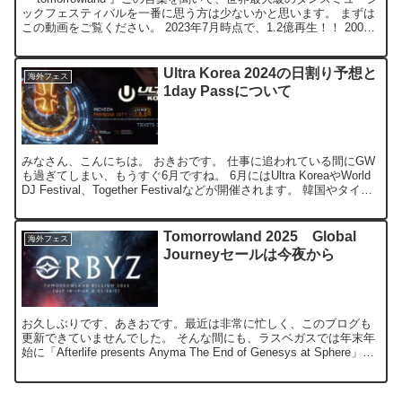
ックフェスティバルを一番に思う方は少ないかと思います。 まずは
この動画をご覧ください。 2023年7月時点で、1.2億再生！！ 2005
年から始まったベルギーのボー...
Ultra Korea 2024の日割り予想と
海外フェス
1day Passについて
みなさん、こんにちは。 おきおです。 仕事に追われている間にGW
も過ぎてしまい、もうすぐ6月ですね。 6月にはUltra KoreaやWorld
DJ Festival、Together Festivalなどが開催されます。 韓国やタイと
比...
Tomorrowland 2025 Global
海外フェス
Journeyセールは今夜から
お久しぶりです、あきおです。最近は非常に忙しく、このブログも
更新できていませんでした。 そんな間にも、ラスベガスでは年末年
始に「Afterlife presents Anyma The End of Genesys at Sphere」が
開...