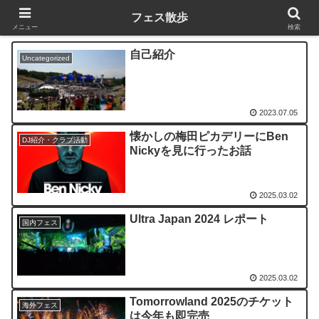
フェス散歩
メニュー
検索
自己紹介
Uncategorized
2023.07.05
懐かしの梅田ピカデリーにBen
DJ紹介・クラブ活動
Nickyを見に行ったお話
2025.03.02
Ultra Japan 2024 レポート
国内フェス
2025.03.02
Tomorrowland 2025のチケット
海外フェス
は今年も即完売